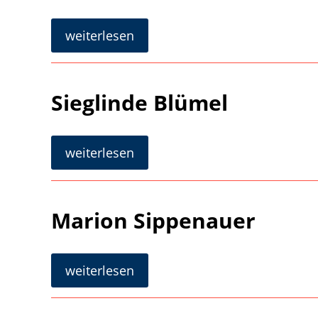
Monika
weiterlesen
Huber
Sieglinde Blümel
Sieglinde
weiterlesen
Blümel
Marion Sippenauer
Marion
weiterlesen
Sippenauer