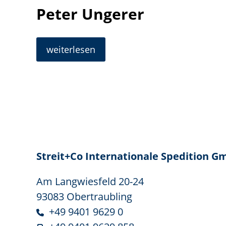
Peter Ungerer
Peter
weiterlesen
Ungerer
Streit+Co Internationale Spedition 
Am Langwiesfeld 20-24
93083 Obertraubling
+49 9401 9629 0