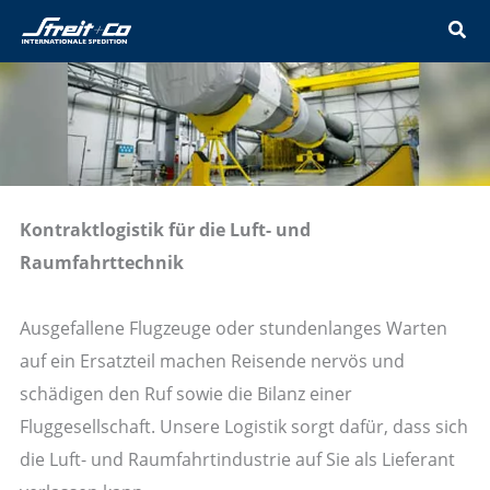
Zum
Inhalt
springen
Kontraktlogistik für die Luft- und
Raumfahrttechnik
Ausgefallene Flugzeuge oder stundenlanges Warten
auf ein Ersatzteil machen Reisende nervös und
schädigen den Ruf sowie die Bilanz einer
Fluggesellschaft. Unsere Logistik sorgt dafür, dass sich
die Luft- und Raumfahrtindustrie auf Sie als Lieferant