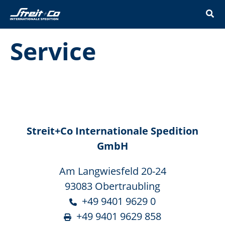
Zum
Inhalt
springen
Service
Streit+Co Internationale Spedition
GmbH
Am Langwiesfeld 20-24
93083 Obertraubling
+49 9401 9629 0
+49 9401 9629 858